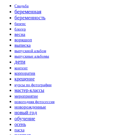
Свадьба
беременная
беременность
бизенс
блогер
весна
воркшоп
выписка
выпускной альбом
выпускные альбомы
дети
контент
корпоратив
крещение
курсы по фотографии
мастер-классы
мероприятие
новогодняя фотосессия
новорожденные
новый год
обучение
осень
пасха