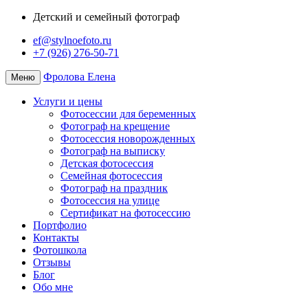
Детский и семейный фотограф
ef@stylnoefoto.ru
+7 (926) 276-50-71
Фролова Елена
Меню
Услуги и цены
Фотосессии для беременных
Фотограф на крещение
Фотосессия новорожденных
Фотограф на выписку
Детская фотосессия
Семейная фотосессия
Фотограф на праздник
Фотосессия на улице
Сертификат на фотосессию
Портфолио
Контакты
Фотошкола
Отзывы
Блог
Обо мне