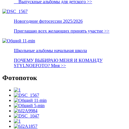
Выпускные альбомы для детского >>
Новогодние фотосессии 2025/2026
Приглашаю всех желающих принять участие >>
Школьные альбомы начальная школа
ПОЧЕМУ ВЫБИРАЮ МЕНЯ И КОМАНДУ
STYLNOEFOTO? Мня >>
Фотопоток