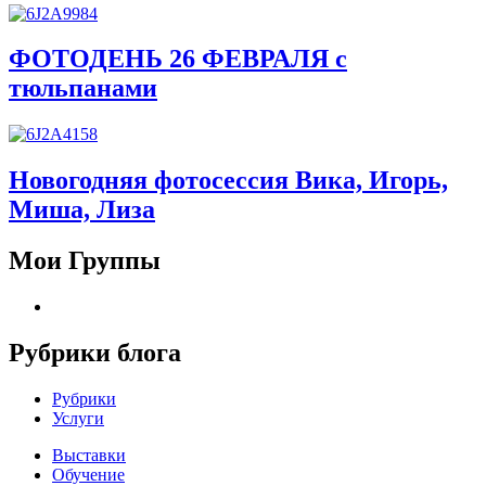
ФОТОДЕНЬ 26 ФЕВРАЛЯ с
тюльпанами
Новогодняя фотосессия Вика, Игорь,
Миша, Лиза
Мои Группы
Рубрики блога
Рубрики
Услуги
Выставки
Обучение