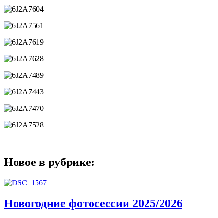
Новое в рубрике:
Новогодние фотосессии 2025/2026