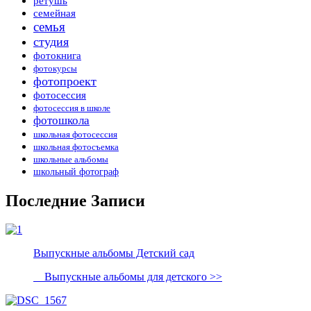
ретушь
семейная
семья
студия
фотокнига
фотокурсы
фотопроект
фотосессия
фотосессия в школе
фотошкола
школьная фотосессия
школьная фотосъемка
школьные альбомы
школьный фотограф
Последние Записи
Выпускные альбомы Детский сад
Выпускные альбомы для детского >>