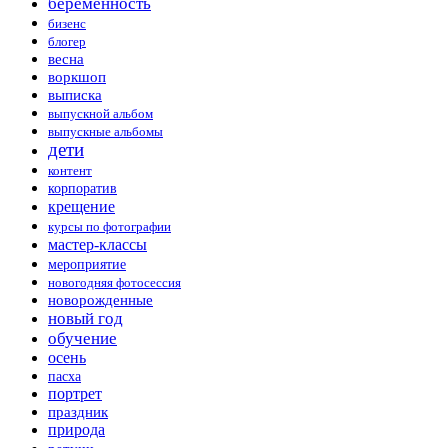
беременность
бизенс
блогер
весна
воркшоп
выписка
выпускной альбом
выпускные альбомы
дети
контент
корпоратив
крещение
курсы по фотографии
мастер-классы
мероприятие
новогодняя фотосессия
новорожденные
новый год
обучение
осень
пасха
портрет
праздник
природа