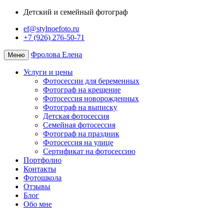
Детский и семейный фотограф
ef@stylnoefoto.ru
+7 (926) 276-50-71
Фролова Елена
Меню
Услуги и цены
Фотосессии для беременных
Фотограф на крещение
Фотосессия новорожденных
Фотограф на выписку
Детская фотосессия
Семейная фотосессия
Фотограф на праздник
Фотосессия на улице
Сертификат на фотосессию
Портфолио
Контакты
Фотошкола
Отзывы
Блог
Обо мне