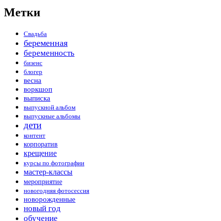
Метки
Свадьба
беременная
беременность
бизенс
блогер
весна
воркшоп
выписка
выпускной альбом
выпускные альбомы
дети
контент
корпоратив
крещение
курсы по фотографии
мастер-классы
мероприятие
новогодняя фотосессия
новорожденные
новый год
обучение